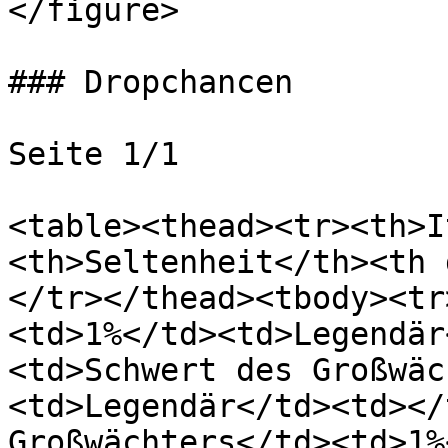
</figure>

### Dropchancen

Seite 1/1

<table><thead><tr><th>I
<th>Seltenheit</th><th 
</tr></thead><tbody><tr
<td>1%</td><td>Legendär
<td>Schwert des Großwäc
<td>Legendär</td><td></
Großwächters</td><td>1%