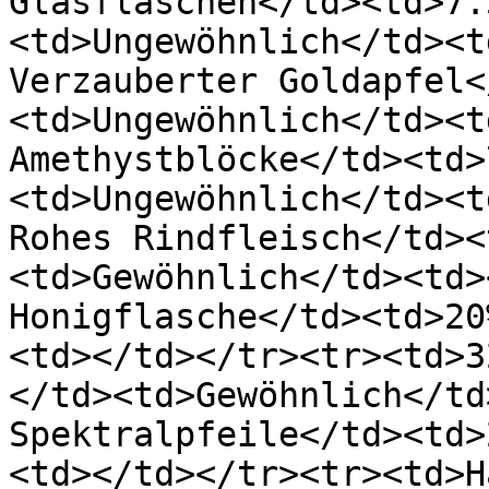
Glasflaschen</td><td>7.
<td>Ungewöhnlich</td><t
Verzauberter Goldapfel<
<td>Ungewöhnlich</td><t
Amethystblöcke</td><td>
<td>Ungewöhnlich</td><t
Rohes Rindfleisch</td><
<td>Gewöhnlich</td><td>
Honigflasche</td><td>20
<td></td></tr><tr><td>3
</td><td>Gewöhnlich</td
Spektralpfeile</td><td>
<td></td></tr><tr><td>H