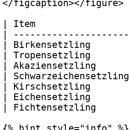
</figcaption></figure>

| Item                 
| ---------------------
| Birkensetzling       
| Tropensetzling       
| Akaziensetzling      
| Schwarzeichensetzling
| Kirschsetzling       
| Eichensetzling       
| Fichtensetzling      
{% hint style="info" %}
